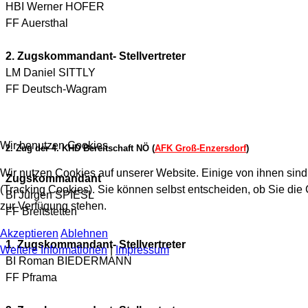
HBI Werner HOFER
FF Auersthal
2. Zugskommandant- Stellvertreter
LM Daniel SITTLY
FF Deutsch-Wagram
Wir benutzen Cookies
2. Zug der 4. KHD Bereitschaft NÖ (
AFK Groß-Enzersdorf
)
Wir nutzen Cookies auf unserer Website. Einige von ihnen sind
Zugskommandant
(Tracking Cookies). Sie können selbst entscheiden, ob Sie die
BI Jürgen SPIESL
zur Verfügung stehen.
FF Breitstetten
Akzeptieren
Ablehnen
1. Zugskommandant- Stellvertreter
Weitere Informationen
|
Impressum
BI Roman BIEDERMANN
FF Pframa