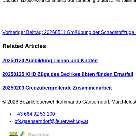
Das Bezirksfeuerwehrkommando Gänserndorf gratuliert allen Teilnehm
Vorheriger Beitrag: 20260511 Großübung der Schadstoffzüge 
Related Articles
20250124 Ausbildung Leinen und Knoten
20250125 KHD Züge des Bezirkes übten für den Ernstfall
20250203 Grenzübergreifende Zusammenarbeit
© 2026 Bezirksfeuerwehrkommando Gänserndorf, Marchfeldst
+43 664 92 53 100
bfk.gaenserndorf@feuerwehr.gv.at