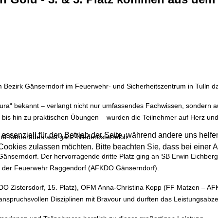
zirk Gänserndorf im Feuerwehr- und Sicherheitszentrum in Tulln das
ra“ bekannt – verlangt nicht nur umfassendes Fachwissen, sondern a
 bis hin zu praktischen Übungen – wurden die Teilnehmer auf Herz und
 essenziell für den Betrieb der Seite, während andere uns helf
und Kameraden aus ganz Niederösterreich.
 Cookies zulassen möchten. Bitte beachten Sie, dass bei einer 
Gänserndorf. Der hervorragende dritte Platz ging an SB Erwin Eichber
von der Feuerwehr Raggendorf (AFKDO Gänserndorf).
 Zistersdorf, 15. Platz), OFM Anna-Christina Kopp (FF Matzen – AF
anspruchsvollen Disziplinen mit Bravour und durften das Leistungsa