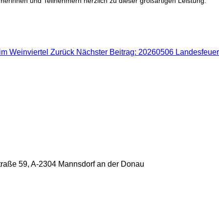
erinnen und Teilnehmern herzlich zu dieser großartigen Leistung.
im Weinviertel
Zurück
Nächster Beitrag: 20260506 Landesfeue
raße 59, A-2304 Mannsdorf an der Donau