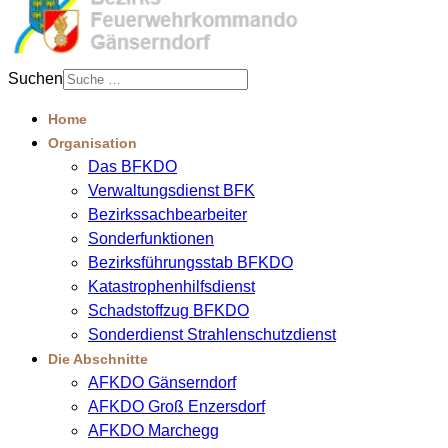
Suchen
Home
Organisation
Das BFKDO
Verwaltungsdienst BFK
Bezirkssachbearbeiter
Sonderfunktionen
Bezirksführungsstab BFKDO
Katastrophenhilfsdienst
Schadstoffzug BFKDO
Sonderdienst Strahlenschutzdienst
Die Abschnitte
AFKDO Gänserndorf
AFKDO Groß Enzersdorf
AFKDO Marchegg