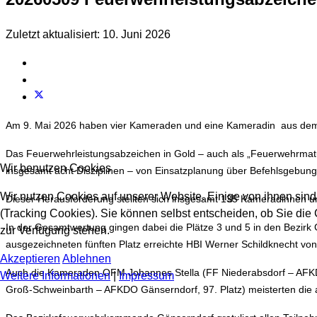
Zuletzt aktualisiert: 10. Juni 2026
Am 9. Mai 2026 haben vier Kameraden und eine Kameradin aus dem Be
Das Feuerwehrleistungsabzeichen in Gold – auch als „Feuerwehrmatu
Wir benutzen Cookies
insgesamt acht Disziplinen – von Einsatzplanung über Befehlsgebung
Wir nutzen Cookies auf unserer Website. Einige von ihnen sind
Dieser Herausforderung stellten sich insgesamt 135 Kameradinnen 
(Tracking Cookies). Sie können selbst entscheiden, ob Sie die
In der Gesamtwertung gingen dabei die Plätze 3 und 5 in den Bezirk 
zur Verfügung stehen.
ausgezeichneten fünften Platz erreichte HBI Werner Schildknecht 
Akzeptieren
Ablehnen
Auch die Kameraden OFM Johannes Stella (FF Niederabsdorf – AFKDO
Weitere Informationen
|
Impressum
Groß-Schweinbarth – AFKDO Gänserndorf, 97. Platz) meisterten die 