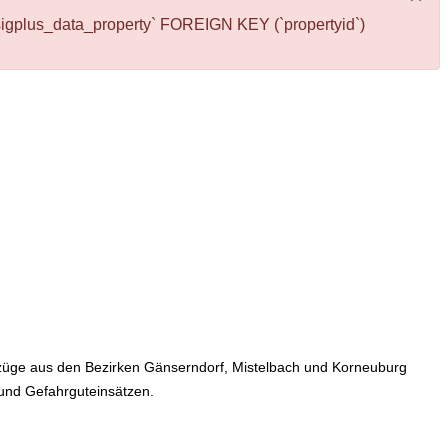
_sigplus_data_property` FOREIGN KEY (`propertyid`)
fzüge aus den Bezirken Gänserndorf, Mistelbach und Korneuburg
 und Gefahrguteinsätzen.