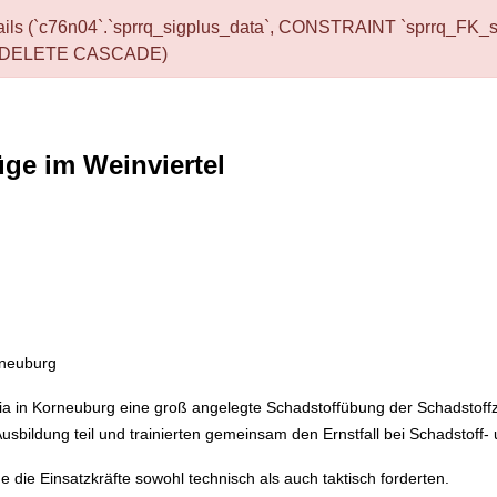
nt fails (`c76n04`.`sprrq_sigplus_data`, CONSTRAINT `sprrq_FK
 ON DELETE CASCADE)
ge im Weinviertel
rneuburg
ia in Korneuburg eine groß angelegte Schadstoffübung der Schadstof
usbildung teil und trainierten gemeinsam den Ernstfall bei Schadstoff-
 die Einsatzkräfte sowohl technisch als auch taktisch forderten.