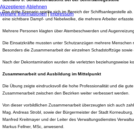
Akzeptieren
Ablehnen
Das dritte Szenario spielte sich im Bereich der Schiffsanlegestelle 
Weitere Informationen
|
Impressum
eine sichtbare Dampf- und Nebelwolke, die mehrere Arbeiter erfasste
Mehrere Personen klagten über Atembeschwerden und Augenreizungen
Die Einsatzkräfte mussten unter Schutzanzügen mehrere Menschen ret
Besonders die Zusammenarbeit der einzelnen Schadstoffzüge sowie d
Nach der Dekontamination wurden die verletzten beziehungsweise ko
Zusammenarbeit und Ausbildung im Mittelpunkt
Die Übung zeigte eindrucksvoll die hohe Professionalität und die gut
Zusammenarbeit zwischen den Bezirken weiter verbessert werden.
Von dieser vorbildlichen Zusammenarbeit überzeugten sich auch zahl
Mag. Andreas Strobl, sowie der Bürgermeister der Stadt Korneubu
Manfred Kreitmayer und der Leiter des Verwaltungsdienstes Verwalt
Markus Fellner, MSc, anwesend.