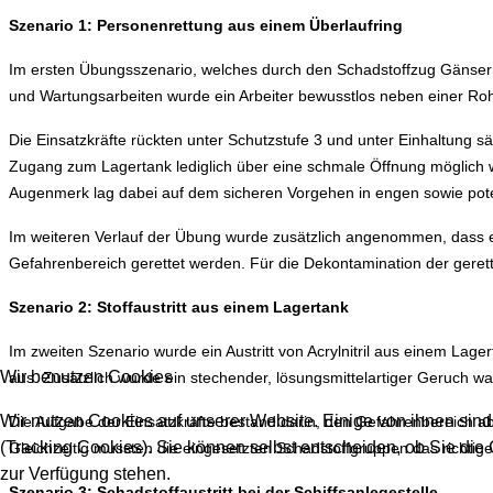
Szenario 1: Personenrettung aus einem Überlaufring
Im ersten Übungsszenario, welches durch den Schadstoffzug Gänsern
und Wartungsarbeiten wurde ein Arbeiter bewusstlos neben einer Rohr
Die Einsatzkräfte rückten unter Schutzstufe 3 und unter Einhaltung 
Zugang zum Lagertank lediglich über eine schmale Öffnung möglich w
Augenmerk lag dabei auf dem sicheren Vorgehen in engen sowie pote
Im weiteren Verlauf der Übung wurde zusätzlich angenommen, dass 
Gefahrenbereich gerettet werden. Für die Dekontamination der gere
Szenario 2: Stoffaustritt aus einem Lagertank
Im zweiten Szenario wurde ein Austritt von Acrylnitril aus einem Lag
Wir benutzen Cookies
aus. Zusätzlich wurde ein stechender, lösungsmittelartiger Geruch
Wir nutzen Cookies auf unserer Website. Einige von ihnen sind
Die Aufgabe der Einsatzkräfte bestand darin, den Gefahrenbereich
(Tracking Cookies). Sie können selbst entscheiden, ob Sie die
Gleichzeitig mussten die eingesetzten Schadstoffgruppen das richtig
zur Verfügung stehen.
Szenario 3: Schadstoffaustritt bei der Schiffsanlegestelle