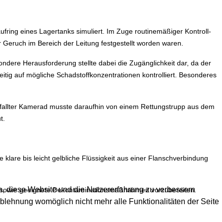
ing eines Lagertanks simuliert. Im Zuge routinemäßiger Kontroll-
 Geruch im Bereich der Leitung festgestellt worden waren.
ndere Herausforderung stellte dabei die Zugänglichkeit dar, da der
tig auf mögliche Schadstoffkonzentrationen kontrolliert. Besonderes
fallter Kamerad musste daraufhin von einem Rettungstrupp aus dem
t.
klare bis leicht gelbliche Flüssigkeit aus einer Flanschverbindung
en, diese Website und die Nutzererfahrung zu verbessern
en sowie geeignete Dekontaminationsmaßnahmen vorzubereiten.
Ablehnung womöglich nicht mehr alle Funktionalitäten der Seite