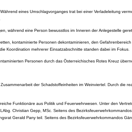
ab. Während eines Umschlagvorganges trat bei einer Verladeleitung vermu
.
, während eine Person bewusstlos im Inneren der Anlegestelle geret
ten, kontaminierte Personen dekontaminieren, den Gefahrenbereich ab
ie Koordination mehrerer Einsatzabschnitte standen dabei im Fokus.
ntaminierten Personen durch das Österreichisches Rotes Kreuz übern
e Zusammenarbeit der Schadstoffeinheiten im Weinviertel. Durch die rea
reiche Funktionäre aus Politik und Feuerwehrwesen. Unter den Vertret
rg, LAbg. Christian Gepp, MSc. Seitens des Bezirksfeuerwehrkomman
ungsrat Gerald Pany teil. Seitens des Bezirksfeuerwehrkommandos Gän