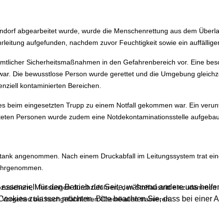
dorf abgearbeitet wurde, wurde die Menschenrettung aus dem Überlaufr
leitung aufgefunden, nachdem zuvor Feuchtigkeit sowie ein auffälliger
sämtlicher Sicherheitsmaßnahmen in den Gefahrenbereich vor. Eine beso
ar. Die bewusstlose Person wurde gerettet und die Umgebung gleichzei
nziell kontaminierten Bereichen.
es beim eingesetzten Trupp zu einem Notfall gekommen war. Ein verun
tteten Personen wurde zudem eine Notdekontaminationsstelle aufgebau
ertank angenommen. Nach einem Druckabfall im Leitungssystem trat eine 
 wahrgenommen.
 essenziell für den Betrieb der Seite, während andere uns helf
 abzusichern, Messungen durchzuführen, den Stoffaustritt einzudämm
 Cookies zulassen möchten. Bitte beachten Sie, dass bei einer 
e Vorgehen bei hochgefährlichen Chemikalien trainieren.